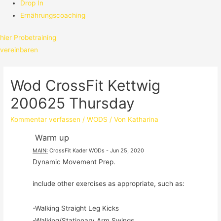
Drop In
Ernährungscoaching
hier Probetraining
vereinbaren
Wod CrossFit Kettwig
200625 Thursday
Kommentar verfassen
/
WODS
/ Von
Katharina
 Warm up
MAIN
:
CrossFit Kader WODs
 - 
Jun 25, 2020
Dynamic Movement Prep.
include other exercises as appropriate, such as:

-Walking Straight Leg Kicks

-Walking/Stationary Arm Swings
