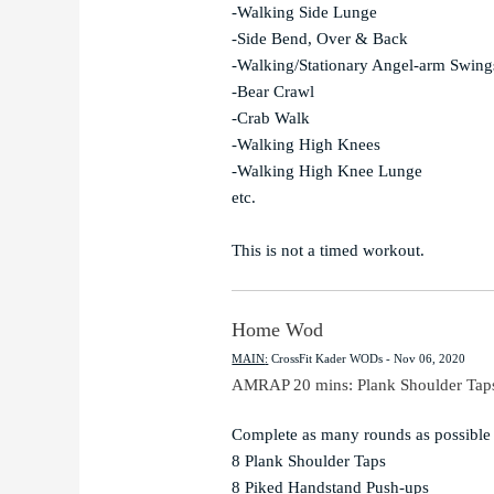
-Walking Side Lunge

-Side Bend, Over & Back

-Walking/Stationary Angel-arm Swings
-Bear Crawl

-Crab Walk

-Walking High Knees

-Walking High Knee Lunge

etc.

This is not a timed workout.
Home Wod
MAIN
:
CrossFit Kader WODs
 - 
Nov 06, 2020
AMRAP 20 mins: Plank Shoulder Taps
Complete as many rounds as possible i
8 Plank Shoulder Taps

8 Piked Handstand Push-ups
