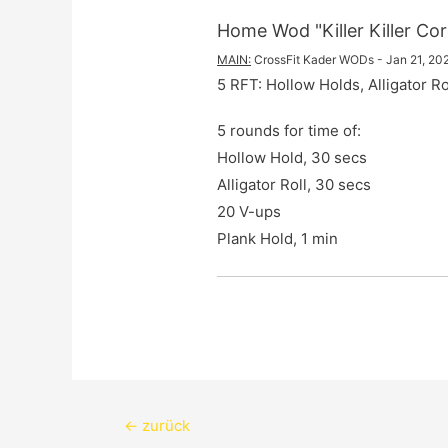
Home Wod "Killer Killer Cor
MAIN
:
CrossFit Kader WODs
 - 
Jan 21, 20
5 RFT: Hollow Holds, Alligator R
5 rounds for time of:

Hollow Hold, 30 secs

Alligator Roll, 30 secs

20 V-ups

Plank Hold, 1 min
Beitragsnavigation
←
zurück