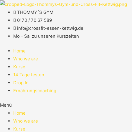
THOMMY´S GYM
0170 / 70 67 589​
info@crossfit-essen-kettwig.de
Mo - Sa: zu unseren Kurszeiten
Home
Who we are
Kurse
14 Tage testen
Drop In
Ernährungscoaching
Menü
Home
Who we are
Kurse