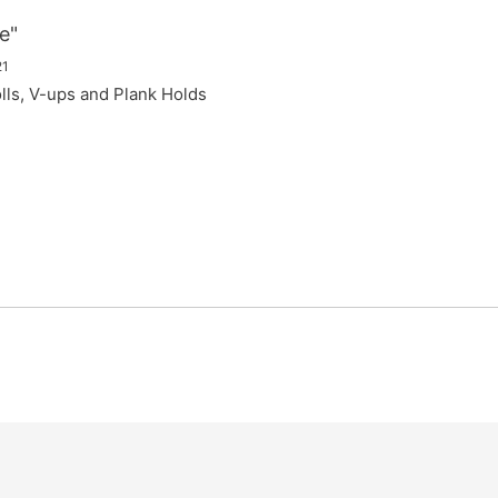
e"
21
olls, V-ups and Plank Holds