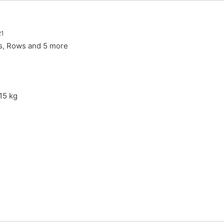
21
s, Rows and 5 more
5 kg
