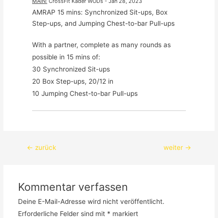
MAIN
:
CrossFit Kader WODs
 - 
Jan 28, 2023
AMRAP 15 mins: Synchronized Sit-ups, Box 
Step-ups, and Jumping Chest-to-bar Pull-ups
With a partner, complete as many rounds as 
possible in 15 mins of:

30 Synchronized Sit-ups

20 Box Step-ups, 20/12 in

10 Jumping Chest-to-bar Pull-ups
Beitragsnavigation
←
zurück
weiter
→
Kommentar verfassen
Deine E-Mail-Adresse wird nicht veröffentlicht.
Erforderliche Felder sind mit
*
markiert