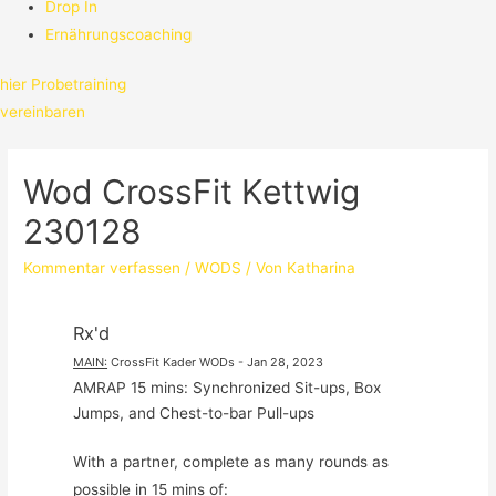
Drop In
Ernährungscoaching
hier Probetraining
vereinbaren
Wod CrossFit Kettwig
230128
Kommentar verfassen
/
WODS
/ Von
Katharina
Rx'd
MAIN
:
CrossFit Kader WODs
 - 
Jan 28, 2023
AMRAP 15 mins: Synchronized Sit-ups, Box 
Jumps, and Chest-to-bar Pull-ups
With a partner, complete as many rounds as 
possible in 15 mins of:
