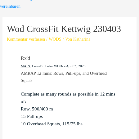
vereinbaren
Wod CrossFit Kettwig 230403
Kommentar verfassen
/
WODS
/ Von
Katharina
Rx'd
MAIN
:
CrossFit Kader WODs
 - 
Apr 03, 2023
AMRAP 12 mins: Rows, Pull-ups, and Overhead 
Squats
Complete as many rounds as possible in 12 mins 
of:

Row, 500/400 m

15 Pull-ups

10 Overhead Squats, 115/75 lbs