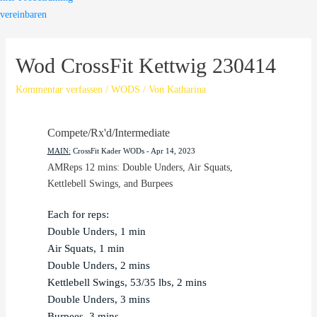
vereinbaren
Wod CrossFit Kettwig 230414
Kommentar verfassen
/
WODS
/ Von
Katharina
Compete/Rx'd/Intermediate
MAIN
:
CrossFit Kader WODs
 - 
Apr 14, 2023
AMReps 12 mins: Double Unders, Air Squats, 
Kettlebell Swings, and Burpees
Each for reps:

Double Unders, 1 min

Air Squats, 1 min

Double Unders, 2 mins

Kettlebell Swings, 53/35 lbs, 2 mins

Double Unders, 3 mins

Burpees, 3 mins