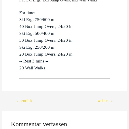
FT: Ski Ergs, Box Jump Overs, and Wall Walks
For time:

Ski Erg, 750/600 m

40 Box Jump Overs, 24/20 in

Ski Erg, 500/400 m

30 Box Jump Overs, 24/20 in

Ski Erg, 250/200 m

20 Box Jump Overs, 24/20 in

-- Rest 3 mins --

20 Wall Walks
Beitragsnavigation
←
zurück
weiter
→
Kommentar verfassen