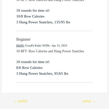
10 rounds for time of:

10/8 Row Calories

3 Hang Power Snatches, 135/95 lbs
Beginner
MAIN
:
CrossFit Kader WODs
 - 
Apr 15, 2023
10 RFT: Row Calories and Hang Power Snatches
10 rounds for time of:

8/6 Row Calories

3 Hang Power Snatches, 95/65 lbs
Beitragsnavigation
←
zurück
weiter
→