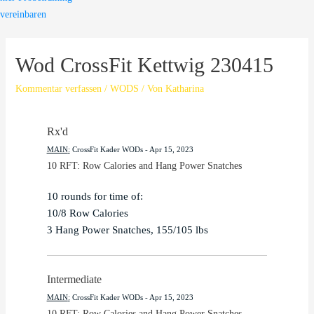
vereinbaren
Wod CrossFit Kettwig 230415
Kommentar verfassen
/
WODS
/ Von
Katharina
Rx'd
MAIN
:
CrossFit Kader WODs
 - 
Apr 15, 2023
10 RFT: Row Calories and Hang Power Snatches
10 rounds for time of:

10/8 Row Calories

3 Hang Power Snatches, 155/105 lbs
Intermediate
MAIN
:
CrossFit Kader WODs
 - 
Apr 15, 2023
10 RFT: Row Calories and Hang Power Snatches